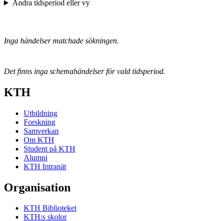
Ändra tidsperiod eller vy
Inga händelser matchade sökningen.
Det finns inga schemahändelser för vald tidsperiod.
KTH
Utbildning
Forskning
Samverkan
Om KTH
Student på KTH
Alumni
KTH Intranät
Organisation
KTH Biblioteket
KTH:s skolor