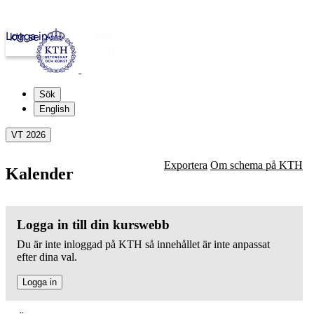
Logga in
kth.se
Sök
English
VT 2026
Exportera
Om schema på KTH
Kalender
Logga in till din kurswebb
Du är inte inloggad på KTH så innehållet är inte anpassat
efter dina val.
Logga in