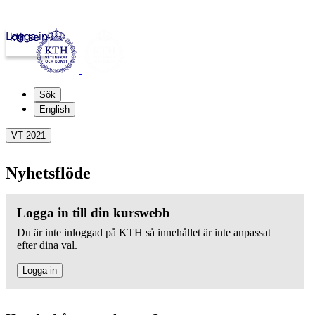
Logga in
kth.se
Sök
English
VT 2021
Nyhetsflöde
Logga in till din kurswebb
Du är inte inloggad på KTH så innehållet är inte anpassat
efter dina val.
Logga in