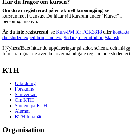
Har du frågor om kursen?
Om du är registrerad på en aktuell kursomgång
, se
kursrummet i Canvas. Du hittar rätt kursrum under "Kurser" i
personliga menyn.
Är du inte registrerad
, se
Kurs-PM för FCK3318
eller
kontakta
din studentexpedition, studievägledare, eller utbilningskansli
.
I Nyhetsflödet hittar du uppdateringar på sidor, schema och inlägg
från lärare (när de även behöver nå tidigare registrerade studenter).
KTH
Utbildning
Forskning
Samverkan
Om KTH
Student på KTH
Alumni
KTH Intranät
Organisation