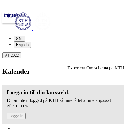
Logga in
kth.se
Sök
English
VT 2022
Exportera
Om schema på KTH
Kalender
Logga in till din kurswebb
Du är inte inloggad på KTH så innehållet är inte anpassat
efter dina val.
Logga in