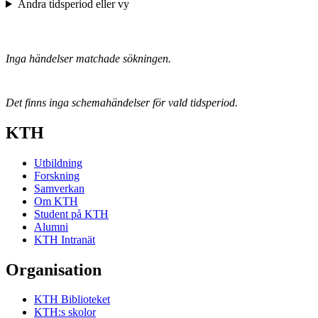
Ändra tidsperiod eller vy
Inga händelser matchade sökningen.
Det finns inga schemahändelser för vald tidsperiod.
KTH
Utbildning
Forskning
Samverkan
Om KTH
Student på KTH
Alumni
KTH Intranät
Organisation
KTH Biblioteket
KTH:s skolor