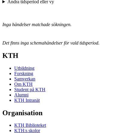
Ändra tidsperiod eller vy
Inga händelser matchade sökningen.
Det finns inga schemahändelser för vald tidsperiod.
KTH
Utbildning
Forskning
Samverkan
Om KTH
Student på KTH
Alumni
KTH Intranät
Organisation
KTH Biblioteket
KTH:s skolor