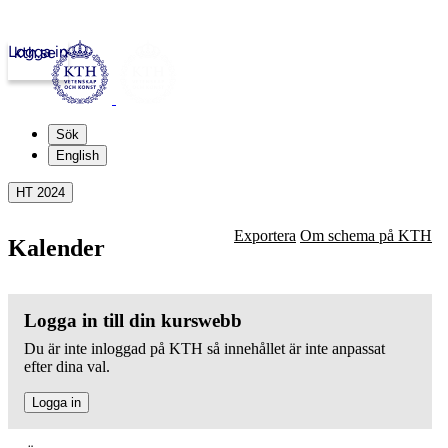
Logga in
kth.se
Sök
English
HT 2024
Exportera
Om schema på KTH
Kalender
Logga in till din kurswebb
Du är inte inloggad på KTH så innehållet är inte anpassat
efter dina val.
Logga in