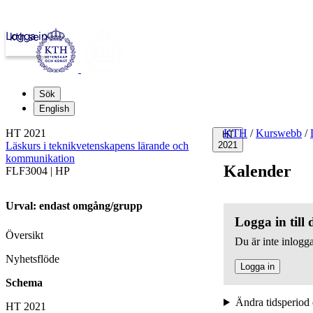
Logga in
kth.se
Sök
English
HT 2021
KTH
/
Kurswebb
/
HT
Läskurs i teknikvetenskapens lärande och
2021
kommunikation
Kalender
FLF3004 | HP
Urval: endast omgång/grupp
Logga in till
Översikt
Du är inte inlogga
Nyhetsflöde
Logga in
Schema
Ändra tidsperiod 
HT 2021