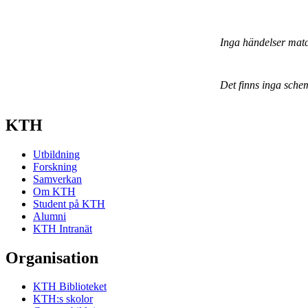
Inga händelser mat
Det finns inga sche
KTH
Utbildning
Forskning
Samverkan
Om KTH
Student på KTH
Alumni
KTH Intranät
Organisation
KTH Biblioteket
KTH:s skolor