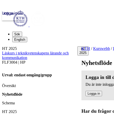
Logga in
kth.se
Sök
English
HT 2025
KTH
/
Kurswebb
/
HT
Läskurs i teknikvetenskapens lärande och
2025
kommunikation
Nyhetsflöde
FLF3004 | HP
Urval: endast omgång/grupp
Logga in till
Du är inte inlogga
Översikt
Logga in
Nyhetsflöde
Schema
Har du frågor 
HT 2025