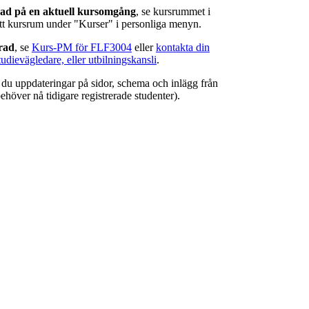
rad på en aktuell kursomgång
, se kursrummet i
ätt kursrum under "Kurser" i personliga menyn.
erad
, se
Kurs-PM för FLF3004
eller
kontakta din
tudievägledare, eller utbilningskansli
.
r du uppdateringar på sidor, schema och inlägg från
ehöver nå tidigare registrerade studenter).