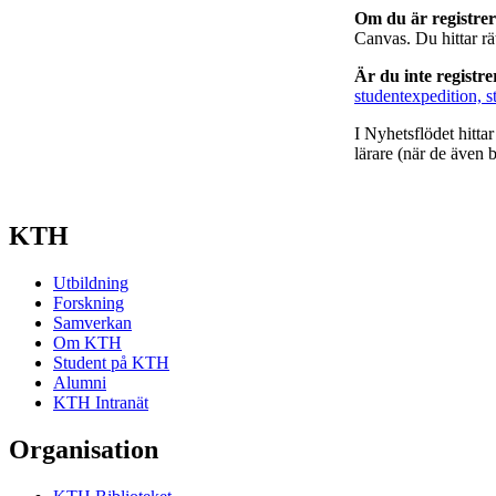
Om du är registre
Canvas. Du hittar r
Är du inte registr
studentexpedition, s
I Nyhetsflödet hitta
lärare (när de även b
KTH
Utbildning
Forskning
Samverkan
Om KTH
Student på KTH
Alumni
KTH Intranät
Organisation