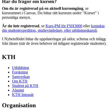
Har du frågor om kursen?
Om du är registrerad på en aktuell kursomgång
, se
kursrummet i Canvas. Du hittar rätt kursrum under "Kurser" i
personliga menyn.
Är du inte registrerad
, se
Kurs-PM för FSH3000
eller
kontakta
din studentexpedition, studievägledare, eller utbilningskansli
.
I Nyhetsflödet hittar du uppdateringar på sidor, schema och inlägg
från lärare (när de även behöver nå tidigare registrerade studenter).
KTH
Utbildning
Forskning
Samverkan
Om KTH
Student på KTH
Alumni
KTH Intranät
Organisation