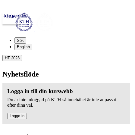
Logga in
kth.se
Sök
English
HT 2023
Nyhetsflöde
Logga in till din kurswebb
Du är inte inloggad på KTH så innehållet är inte anpassat
efter dina val.
Logga in