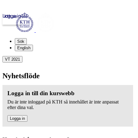
Logga in
kth.se
Sök
English
VT 2021
Nyhetsflöde
Logga in till din kurswebb
Du är inte inloggad på KTH så innehållet är inte anpassat
efter dina val.
Logga in