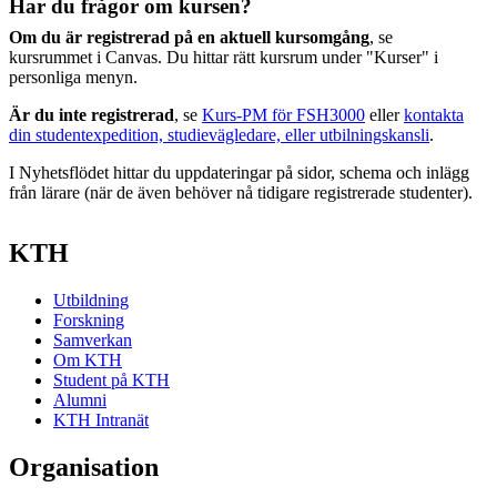
Har du frågor om kursen?
Om du är registrerad på en aktuell kursomgång
, se
kursrummet i Canvas. Du hittar rätt kursrum under "Kurser" i
personliga menyn.
Är du inte registrerad
, se
Kurs-PM för FSH3000
eller
kontakta
din studentexpedition, studievägledare, eller utbilningskansli
.
I Nyhetsflödet hittar du uppdateringar på sidor, schema och inlägg
från lärare (när de även behöver nå tidigare registrerade studenter).
KTH
Utbildning
Forskning
Samverkan
Om KTH
Student på KTH
Alumni
KTH Intranät
Organisation