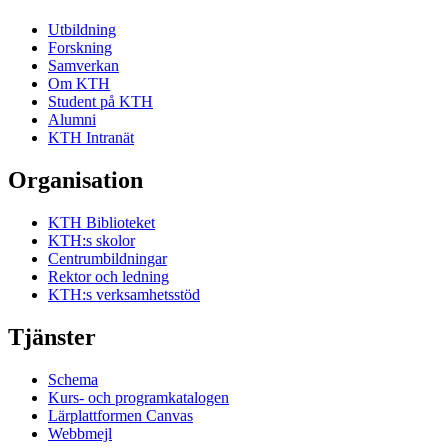
Utbildning
Forskning
Samverkan
Om KTH
Student på KTH
Alumni
KTH Intranät
Organisation
KTH Biblioteket
KTH:s skolor
Centrumbildningar
Rektor och ledning
KTH:s verksamhetsstöd
Tjänster
Schema
Kurs- och programkatalogen
Lärplattformen Canvas
Webbmejl