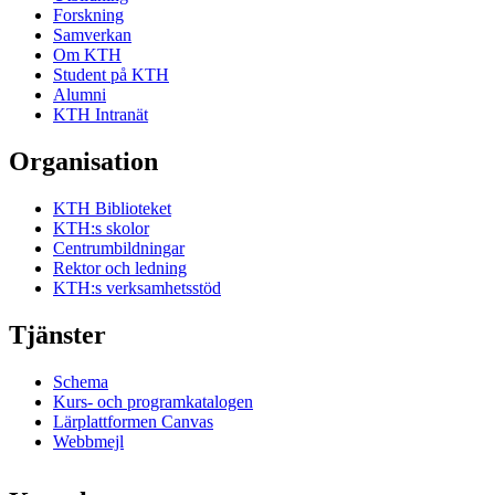
Forskning
Samverkan
Om KTH
Student på KTH
Alumni
KTH Intranät
Organisation
KTH Biblioteket
KTH:s skolor
Centrumbildningar
Rektor och ledning
KTH:s verksamhetsstöd
Tjänster
Schema
Kurs- och programkatalogen
Lärplattformen Canvas
Webbmejl