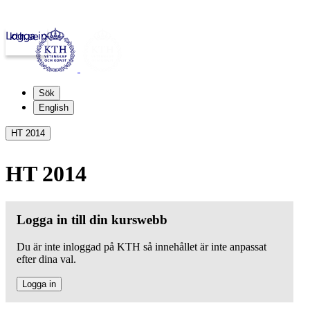
Logga in
kth.se
Sök
English
HT 2014
HT 2014
Logga in till din kurswebb
Du är inte inloggad på KTH så innehållet är inte anpassat
efter dina val.
Logga in