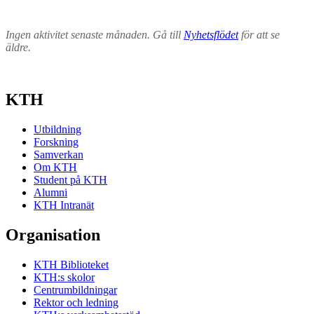
Ingen aktivitet senaste månaden. Gå till
Nyhetsflödet
för att se
äldre.
KTH
Utbildning
Forskning
Samverkan
Om KTH
Student på KTH
Alumni
KTH Intranät
Organisation
KTH Biblioteket
KTH:s skolor
Centrumbildningar
Rektor och ledning