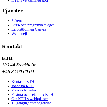
KTH:s verksamhetsstöd
Tjänster
Schema
Kurs- och programkatalogen
Lärplattformen Canvas
Webbmejl
Kontakt
KTH
100 44 Stockholm
+46 8 790 60 00
Kontakta KTH
Jobba på KTH
Press och media
Faktura och betalning KTH
Om KTH:s webbplatser
Tillgänglighetsredogörelse