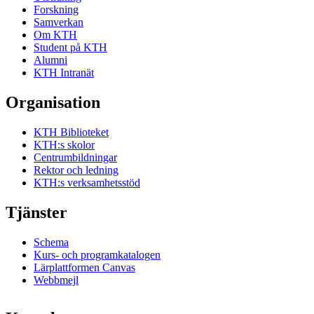
Forskning
Samverkan
Om KTH
Student på KTH
Alumni
KTH Intranät
Organisation
KTH Biblioteket
KTH:s skolor
Centrumbildningar
Rektor och ledning
KTH:s verksamhetsstöd
Tjänster
Schema
Kurs- och programkatalogen
Lärplattformen Canvas
Webbmejl