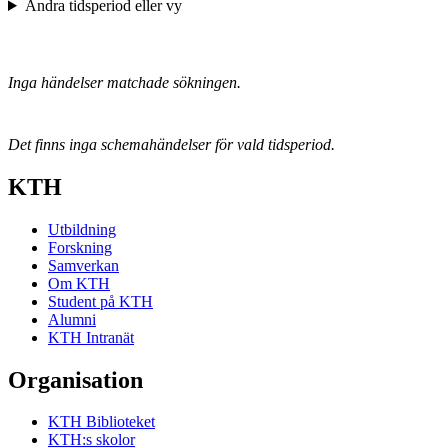
Ändra tidsperiod eller vy
Inga händelser matchade sökningen.
Det finns inga schemahändelser för vald tidsperiod.
KTH
Utbildning
Forskning
Samverkan
Om KTH
Student på KTH
Alumni
KTH Intranät
Organisation
KTH Biblioteket
KTH:s skolor