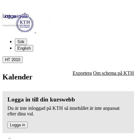
Logga in
kth.se
Sök
English
HT 2010
Exportera
Om schema på KTH
Kalender
Logga in till din kurswebb
Du är inte inloggad på KTH så innehållet är inte anpassat
efter dina val.
Logga in