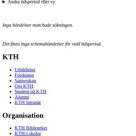
Ändra tidsperiod eller vy
Inga händelser matchade sökningen.
Det finns inga schemahändelser för vald tidsperiod.
KTH
Utbildning
Forskning
Samverkan
Om KTH
Student på KTH
Alumni
KTH Intranät
Organisation
KTH Biblioteket
KTH:s skolor