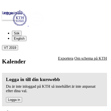
Logga in
kth.se
Sök
English
VT 2019
Exportera
Om schema på KTH
Kalender
Logga in till din kurswebb
Du är inte inloggad på KTH så innehållet är inte anpassat
efter dina val.
Logga in