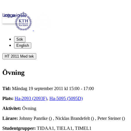
Logga in
kth.se
Sök
English
HT 2011 Med tek
Övning
Tid:
Måndag 19 september 2011 kl 15:00 - 17:00
Plats:
Ha-2093 (2093F)
,
Ha-5095 (5095D)
Aktivitet:
Övning
Lärare:
Johnny Panrike () , Nicklas Brandefelt () , Peter Steiner ()
Studentgrupper:
TIDAA1, TIELA1, TIMEL1