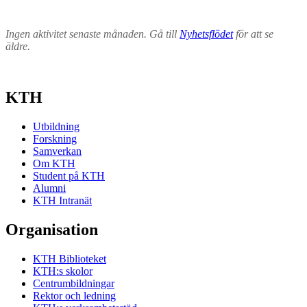
Ingen aktivitet senaste månaden. Gå till
Nyhetsflödet
för att se
äldre.
KTH
Utbildning
Forskning
Samverkan
Om KTH
Student på KTH
Alumni
KTH Intranät
Organisation
KTH Biblioteket
KTH:s skolor
Centrumbildningar
Rektor och ledning