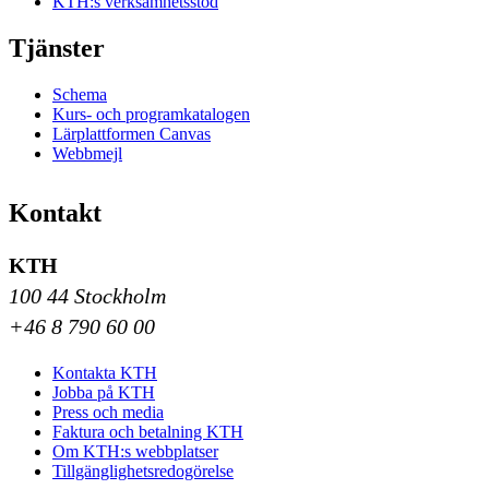
KTH:s verksamhetsstöd
Tjänster
Schema
Kurs- och programkatalogen
Lärplattformen Canvas
Webbmejl
Kontakt
KTH
100 44 Stockholm
+46 8 790 60 00
Kontakta KTH
Jobba på KTH
Press och media
Faktura och betalning KTH
Om KTH:s webbplatser
Tillgänglighetsredogörelse