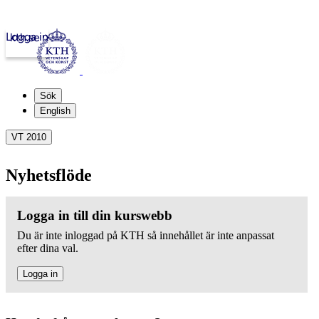
Logga in
kth.se
Sök
English
VT 2010
Nyhetsflöde
Logga in till din kurswebb
Du är inte inloggad på KTH så innehållet är inte anpassat
efter dina val.
Logga in