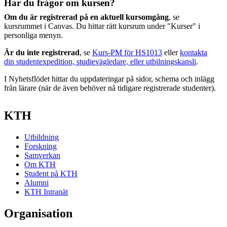
Har du frågor om kursen?
Om du är registrerad på en aktuell kursomgång
, se
kursrummet i Canvas. Du hittar rätt kursrum under "Kurser" i
personliga menyn.
Är du inte registrerad
, se
Kurs-PM för HS1013
eller
kontakta
din studentexpedition, studievägledare, eller utbilningskansli
.
I Nyhetsflödet hittar du uppdateringar på sidor, schema och inlägg
från lärare (när de även behöver nå tidigare registrerade studenter).
KTH
Utbildning
Forskning
Samverkan
Om KTH
Student på KTH
Alumni
KTH Intranät
Organisation