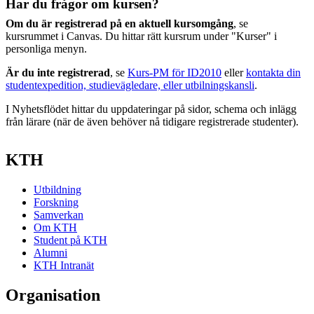
Har du frågor om kursen?
Om du är registrerad på en aktuell kursomgång
, se
kursrummet i Canvas. Du hittar rätt kursrum under "Kurser" i
personliga menyn.
Är du inte registrerad
, se
Kurs-PM för ID2010
eller
kontakta din
studentexpedition, studievägledare, eller utbilningskansli
.
I Nyhetsflödet hittar du uppdateringar på sidor, schema och inlägg
från lärare (när de även behöver nå tidigare registrerade studenter).
KTH
Utbildning
Forskning
Samverkan
Om KTH
Student på KTH
Alumni
KTH Intranät
Organisation