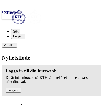
Logga in
kth.se
Sök
English
VT 2019
Nyhetsflöde
Logga in till din kurswebb
Du är inte inloggad på KTH så innehållet är inte anpassat
efter dina val.
Logga in