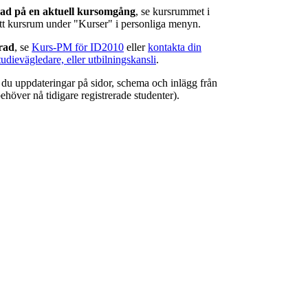
rad på en aktuell kursomgång
, se kursrummet i
ätt kursrum under "Kurser" i personliga menyn.
erad
, se
Kurs-PM för ID2010
eller
kontakta din
tudievägledare, eller utbilningskansli
.
r du uppdateringar på sidor, schema och inlägg från
ehöver nå tidigare registrerade studenter).