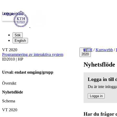
Logga in
kth.se
Sök
English
VT 2020
KTH
/
Kurswebb
/
VT
Programmering av interaktiva system
2020
ID2010 | HP
Nyhetsflöde
Urval: endast omgång/grupp
Logga in till
Översikt
Du är inte inlogga
Nyhetsflöde
Logga in
Schema
VT 2020
Har du frågor 