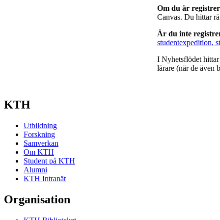
Om du är registre
Canvas. Du hittar r
Är du inte registr
studentexpedition, s
I Nyhetsflödet hitta
lärare (när de även b
KTH
Utbildning
Forskning
Samverkan
Om KTH
Student på KTH
Alumni
KTH Intranät
Organisation