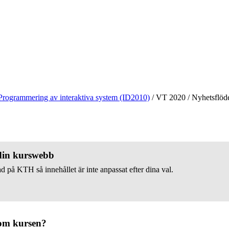
Programmering av interaktiva system (ID2010)
/
VT 2020
/
Nyhetsflöd
 din kurswebb
d på KTH så innehållet är inte anpassat efter dina val.
om kursen?