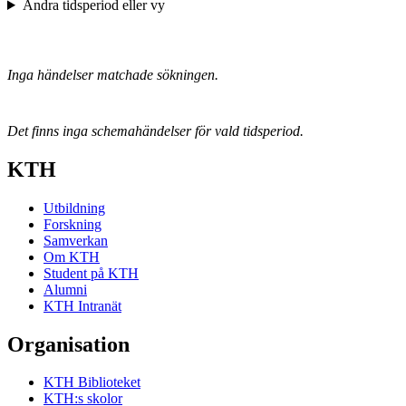
Ändra tidsperiod eller vy
Inga händelser matchade sökningen.
Det finns inga schemahändelser för vald tidsperiod.
KTH
Utbildning
Forskning
Samverkan
Om KTH
Student på KTH
Alumni
KTH Intranät
Organisation
KTH Biblioteket
KTH:s skolor