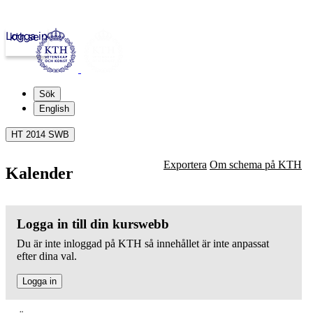
Logga in
kth.se
Sök
English
HT 2014 SWB
Exportera
Om schema på KTH
Kalender
Logga in till din kurswebb
Du är inte inloggad på KTH så innehållet är inte anpassat
efter dina val.
Logga in