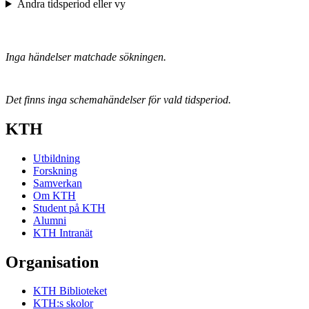
Ändra tidsperiod eller vy
Inga händelser matchade sökningen.
Det finns inga schemahändelser för vald tidsperiod.
KTH
Utbildning
Forskning
Samverkan
Om KTH
Student på KTH
Alumni
KTH Intranät
Organisation
KTH Biblioteket
KTH:s skolor