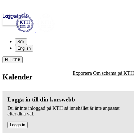
Logga in
kth.se
Sök
English
HT 2016
Exportera
Om schema på KTH
Kalender
Logga in till din kurswebb
Du är inte inloggad på KTH så innehållet är inte anpassat
efter dina val.
Logga in