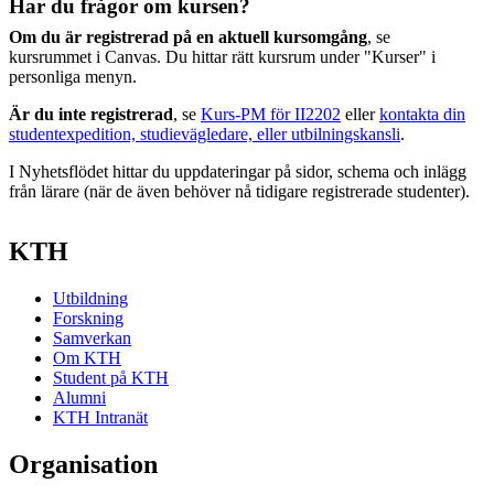
Har du frågor om kursen?
Om du är registrerad på en aktuell kursomgång
, se
kursrummet i Canvas. Du hittar rätt kursrum under "Kurser" i
personliga menyn.
Är du inte registrerad
, se
Kurs-PM för II2202
eller
kontakta din
studentexpedition, studievägledare, eller utbilningskansli
.
I Nyhetsflödet hittar du uppdateringar på sidor, schema och inlägg
från lärare (när de även behöver nå tidigare registrerade studenter).
KTH
Utbildning
Forskning
Samverkan
Om KTH
Student på KTH
Alumni
KTH Intranät
Organisation