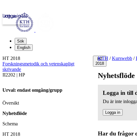
Logga in
kth.se
Sök
English
HT 2018
KTH
/
Kurswebb
/
HT
Forskningsmetodik och vetenskapligt
2018
skrivande
Nyhetsflöde
II2202 | HP
Urval: endast omgång/grupp
Logga in till
Du är inte inlogga
Översikt
Logga in
Nyhetsflöde
Schema
Har du frågor 
HT 2018