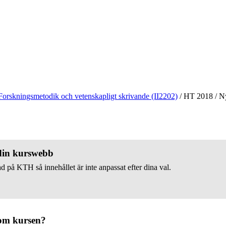
Forskningsmetodik och vetenskapligt skrivande (II2202)
/
HT 2018
/
Ny
 din kurswebb
d på KTH så innehållet är inte anpassat efter dina val.
om kursen?