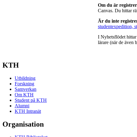
Om du är registre
Canvas. Du hittar r
Är du inte registr
studentexpedition, s
I Nyhetsflödet hitta
lärare (när de även b
KTH
Utbildning
Forskning
Samverkan
Om KTH
Student på KTH
Alumni
KTH Intranät
Organisation