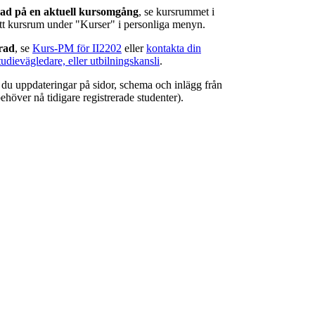
rad på en aktuell kursomgång
, se kursrummet i
ätt kursrum under "Kurser" i personliga menyn.
erad
, se
Kurs-PM för II2202
eller
kontakta din
tudievägledare, eller utbilningskansli
.
r du uppdateringar på sidor, schema och inlägg från
ehöver nå tidigare registrerade studenter).