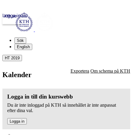
Logga in
kth.se
Sök
English
HT 2019
Exportera
Om schema på KTH
Kalender
Logga in till din kurswebb
Du är inte inloggad på KTH så innehållet är inte anpassat
efter dina val.
Logga in