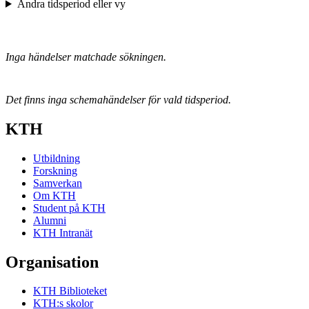
Ändra tidsperiod eller vy
Inga händelser matchade sökningen.
Det finns inga schemahändelser för vald tidsperiod.
KTH
Utbildning
Forskning
Samverkan
Om KTH
Student på KTH
Alumni
KTH Intranät
Organisation
KTH Biblioteket
KTH:s skolor