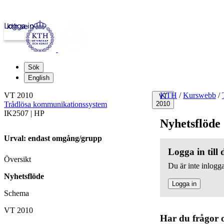
Logga in
kth.se
Sök
English
VT 2010
KTH
/
Kurswebb
/
VT
Trådlösa kommunikationssystem
2010
IK2507 | HP
Nyhetsflöde
Urval: endast omgång/grupp
Logga in till
Översikt
Du är inte inlogga
Nyhetsflöde
Logga in
Schema
VT 2010
Har du frågor 