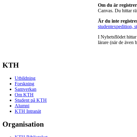
Om du är registre
Canvas. Du hittar r
Är du inte registr
studentexpedition, s
I Nyhetsflödet hitta
lärare (när de även b
KTH
Utbildning
Forskning
Samverkan
Om KTH
Student på KTH
Alumni
KTH Intranät
Organisation