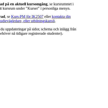
rad på en aktuell kursomgång
, se kursrummet i
ätt kursrum under "Kurser" i personliga menyn.
erad
, se
Kurs-PM för IK2507
eller
kontakta din
tudievägledare, eller utbilningskansli
.
r du uppdateringar på sidor, schema och inlägg från
ehöver nå tidigare registrerade studenter).