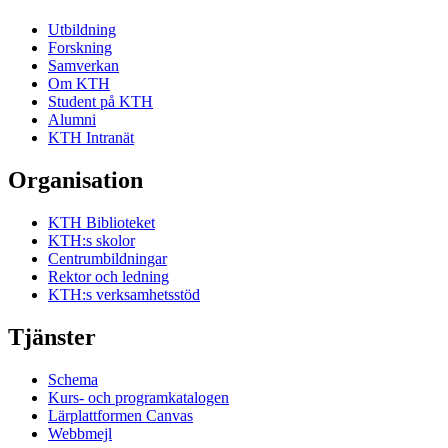
Utbildning
Forskning
Samverkan
Om KTH
Student på KTH
Alumni
KTH Intranät
Organisation
KTH Biblioteket
KTH:s skolor
Centrumbildningar
Rektor och ledning
KTH:s verksamhetsstöd
Tjänster
Schema
Kurs- och programkatalogen
Lärplattformen Canvas
Webbmejl