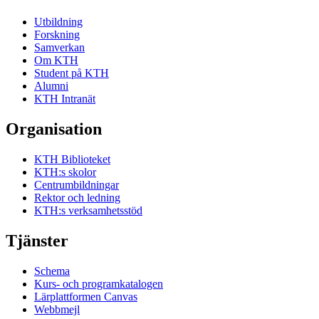
Utbildning
Forskning
Samverkan
Om KTH
Student på KTH
Alumni
KTH Intranät
Organisation
KTH Biblioteket
KTH:s skolor
Centrumbildningar
Rektor och ledning
KTH:s verksamhetsstöd
Tjänster
Schema
Kurs- och programkatalogen
Lärplattformen Canvas
Webbmejl