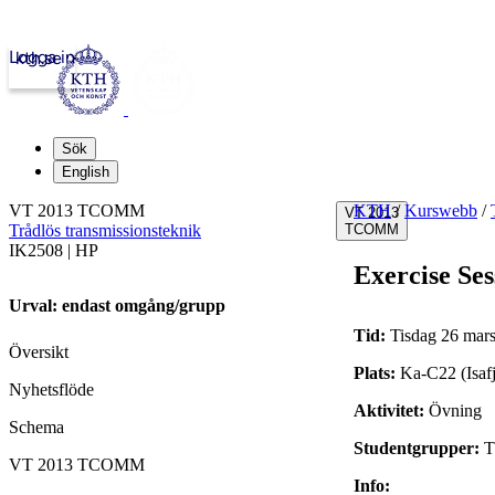
Logga in
kth.se
Sök
English
VT 2013 TCOMM
KTH
/
Kurswebb
/
VT 2013
Trådlös transmissionsteknik
TCOMM
IK2508 | HP
Exercise Ses
Urval: endast omgång/grupp
Tid:
Tisdag 26 mars
Översikt
Plats:
Ka-C22 (Isaf
Nyhetsflöde
Aktivitet:
Övning
Schema
Studentgrupper:
VT 2013 TCOMM
Info: