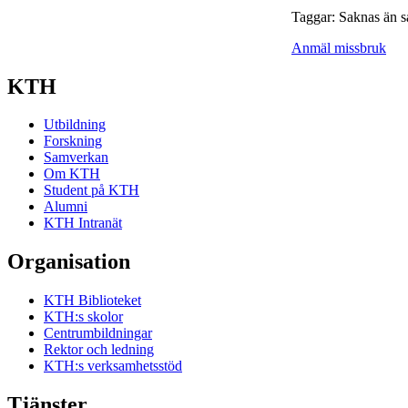
Taggar: Saknas än s
Anmäl missbruk
KTH
Utbildning
Forskning
Samverkan
Om KTH
Student på KTH
Alumni
KTH Intranät
Organisation
KTH Biblioteket
KTH:s skolor
Centrumbildningar
Rektor och ledning
KTH:s verksamhetsstöd
Tjänster