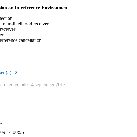
sion on Interference Environment
tection
mum-likelihood receiver
receiver
er
erference cancellation
er (
3
)
re redigerade
14 september 2013
.
-09-14 00:55