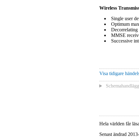
Wireless Transmis
Single user de
Optimum maxi
Decorrelating 
MMSE receiv
Successive int
Visa tidigare händels
Schemahandlägga
Hela världen får läsa
Senast ändrad 2013