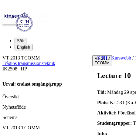
Logga in
kth.se
Sök
English
VT 2013 TCOMM
KTH
/
Kurswebb
/
VT 2013
Trådlös transmissionsteknik
TCOMM
IK2508 | HP
Lecture 10
Urval: endast omgång/grupp
Tid:
Måndag 29 apri
Översikt
Plats:
Ka-531 (Ka-
Nyhetsflöde
Aktivitet:
Föreläsn
Schema
Studentgrupper:
VT 2013 TCOMM
Info: