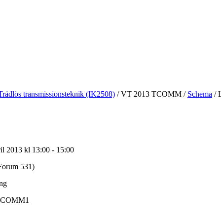
Trådlös transmissionsteknik (IK2508)
/
VT 2013 TCOMM
/
Schema
/
L
l 2013 kl 13:00 - 15:00
Forum 531)
ing
TCOMM1