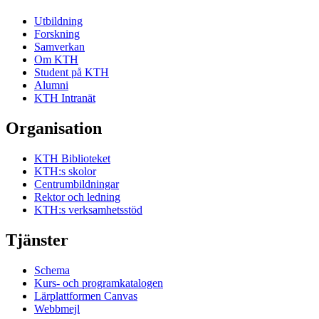
Utbildning
Forskning
Samverkan
Om KTH
Student på KTH
Alumni
KTH Intranät
Organisation
KTH Biblioteket
KTH:s skolor
Centrumbildningar
Rektor och ledning
KTH:s verksamhetsstöd
Tjänster
Schema
Kurs- och programkatalogen
Lärplattformen Canvas
Webbmejl