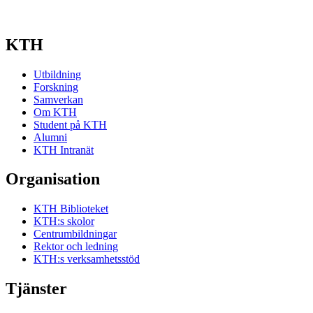
KTH
Utbildning
Forskning
Samverkan
Om KTH
Student på KTH
Alumni
KTH Intranät
Organisation
KTH Biblioteket
KTH:s skolor
Centrumbildningar
Rektor och ledning
KTH:s verksamhetsstöd
Tjänster