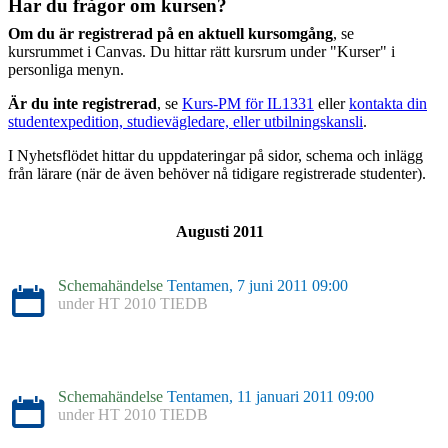
Har du frågor om kursen?
Om du är registrerad på en aktuell kursomgång
, se
kursrummet i Canvas. Du hittar rätt kursrum under "Kurser" i
personliga menyn.
Är du inte registrerad
, se
Kurs-PM för IL1331
eller
kontakta din
studentexpedition, studievägledare, eller utbilningskansli
.
I Nyhetsflödet hittar du uppdateringar på sidor, schema och inlägg
från lärare (när de även behöver nå tidigare registrerade studenter).
Augusti 2011
Schemahändelse
Tentamen, 7 juni 2011 09:00
under
HT 2010 TIEDB
Schemahändelse
Tentamen, 11 januari 2011 09:00
under
HT 2010 TIEDB