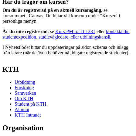
Har du frågor om kursen?
Om du är registrerad på en aktuell kursomgång
, se
kursrummet i Canvas. Du hittar rätt kursrum under "Kurser" i
personliga menyn.
Är du inte registrerad
, se
Kurs-PM för IL1331
eller
kontakta din
studentexpedition, studievägledare, eller utbilningskansli
.
I Nyhetsflödet hittar du uppdateringar på sidor, schema och inlägg
från lärare (när de även behöver nå tidigare registrerade studenter).
KTH
Utbildning
Forskning
Samverkan
Om KTH
Student på KTH
Alumni
KTH Intranät
Organisation