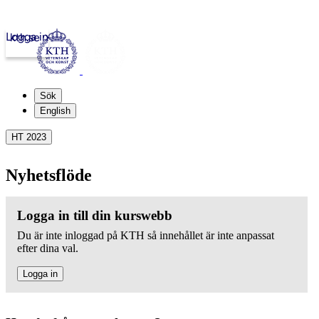
Logga in
kth.se
Sök
English
HT 2023
Nyhetsflöde
Logga in till din kurswebb
Du är inte inloggad på KTH så innehållet är inte anpassat
efter dina val.
Logga in