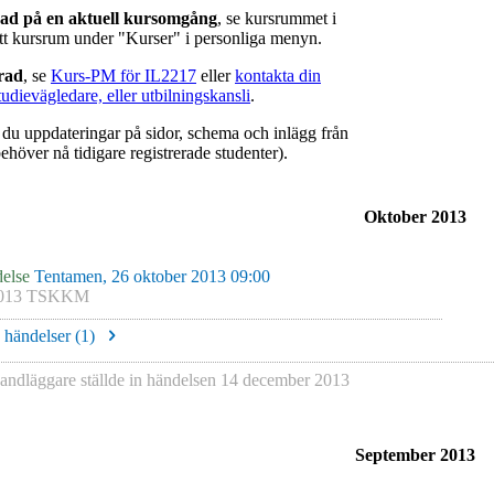
rad på en aktuell kursomgång
, se kursrummet i
ätt kursrum under "Kurser" i personliga menyn.
erad
, se
Kurs-PM för IL2217
eller
kontakta din
tudievägledare, eller utbilningskansli
.
r du uppdateringar på sidor, schema och inlägg från
ehöver nå tidigare registrerade studenter).
Oktober 2013
else
Tentamen, 26 oktober 2013 09:00
013 TSKKM
e händelser (
1
)
andläggare
ställde in händelsen
14 december 2013
September 2013