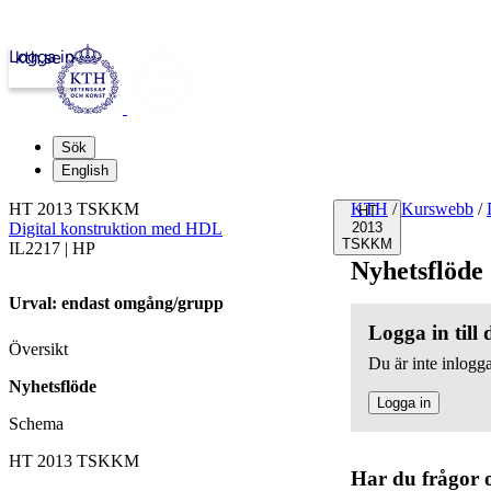
Logga in
kth.se
Sök
English
HT 2013 TSKKM
KTH
/
Kurswebb
/
HT
Digital konstruktion med HDL
2013
TSKKM
IL2217 | HP
Nyhetsflöde
Urval: endast omgång/grupp
Logga in till
Översikt
Du är inte inlogga
Nyhetsflöde
Logga in
Schema
HT 2013 TSKKM
Har du frågor 