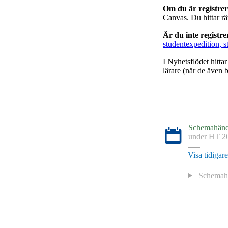
Om du är registre
Canvas. Du hittar r
Är du inte registr
studentexpedition, s
I Nyhetsflödet hitta
lärare (när de även b
Schemahänd
under
HT 2
Visa tidigar
Schemah