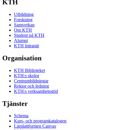
KTH
Utbildning
Forskning
Samverkan
Om KTH
Student på KTH
Alumni
KTH Intranät
Organisation
KTH Biblioteket
KTH:s skolor
Centrumbildningar
Rektor och ledning
KTH:s verksamhetsstöd
Tjänster
Schema
Kurs- och programkatalogen
Lärplattformen Canvas