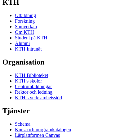
KTH
Utbildning
Forskning
Samverkan
Om KTH
Student på KTH
Alumni
KTH Intranät
Organisation
KTH Biblioteket
KTH:s skolor
Centrumbildningar
Rektor och ledning
KTH:s verksamhetsstöd
Tjänster
Schema
Kurs- och programkatalogen
Lärplattformen Canvas