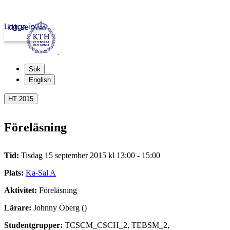
Logga in
kth.se
Sök
English
HT 2015
Föreläsning
Tid:
Tisdag 15 september 2015 kl 13:00 - 15:00
Plats:
Ka-Sal A
Aktivitet:
Föreläsning
Lärare:
Johnny Öberg ()
Studentgrupper:
TCSCM_CSCH_2, TEBSM_2,