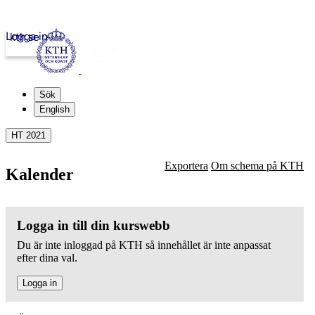
Logga in
kth.se
Sök
English
HT 2021
Exportera
Om schema på KTH
Kalender
Logga in till din kurswebb
Du är inte inloggad på KTH så innehållet är inte anpassat
efter dina val.
Logga in