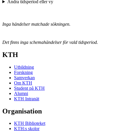
Ändra tidsperiod eller vy
Inga händelser matchade sökningen.
Det finns inga schemahändelser för vald tidsperiod.
KTH
Utbildning
Forskning
Samverkan
Om KTH
Student på KTH
Alumni
KTH Intranät
Organisation
KTH Biblioteket
KTH:s skolor