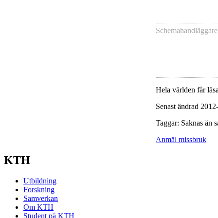
Schemahandläggare
Hela världen får läsa
Senast ändrad 2012
Taggar: Saknas än s
Anmäl missbruk
KTH
Utbildning
Forskning
Samverkan
Om KTH
Student på KTH