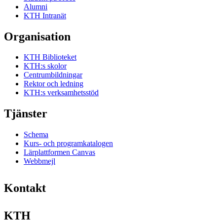
Alumni
KTH Intranät
Organisation
KTH Biblioteket
KTH:s skolor
Centrumbildningar
Rektor och ledning
KTH:s verksamhetsstöd
Tjänster
Schema
Kurs- och programkatalogen
Lärplattformen Canvas
Webbmejl
Kontakt
KTH