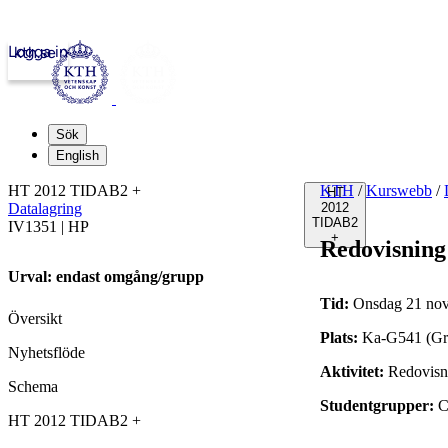
Logga in
kth.se
Sök
English
HT 2012 TIDAB2 +
KTH
/
Kurswebb
/
HT
Datalagring
2012
TIDAB2
IV1351 | HP
+
Redovisning
Urval: endast omgång/grupp
Tid:
Onsdag 21 nov
Översikt
Plats:
Ka-G541 (Gr
Nyhetsflöde
Aktivitet:
Redovisn
Schema
Studentgrupper:
C
HT 2012 TIDAB2 +