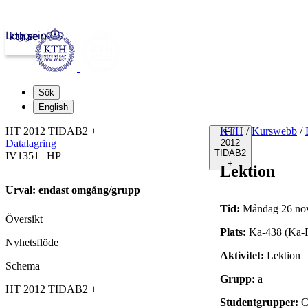
Logga in
kth.se
Sök
English
HT 2012 TIDAB2 +
KTH
/
Kurswebb
/
HT
Datalagring
2012
TIDAB2
IV1351 | HP
+
Lektion
Urval: endast omgång/grupp
Tid:
Måndag 26 nov
Översikt
Plats:
Ka-438 (Ka
Nyhetsflöde
Aktivitet:
Lektion
Schema
Grupp:
a
HT 2012 TIDAB2 +
Studentgrupper:
C