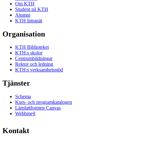
Om KTH
Student på KTH
Alumni
KTH Intranät
Organisation
KTH Biblioteket
KTH:s skolor
Centrumbildningar
Rektor och ledning
KTH:s verksamhetsstöd
Tjänster
Schema
Kurs- och programkatalogen
Lärplattformen Canvas
Webbmejl
Kontakt