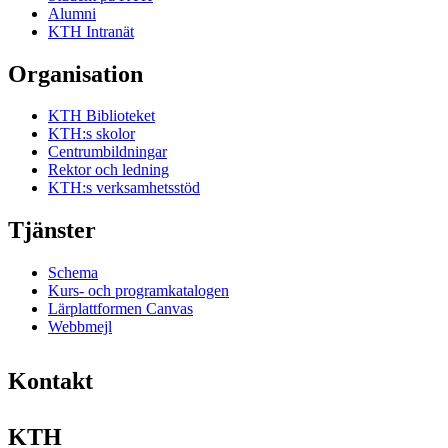
Alumni
KTH Intranät
Organisation
KTH Biblioteket
KTH:s skolor
Centrumbildningar
Rektor och ledning
KTH:s verksamhetsstöd
Tjänster
Schema
Kurs- och programkatalogen
Lärplattformen Canvas
Webbmejl
Kontakt
KTH