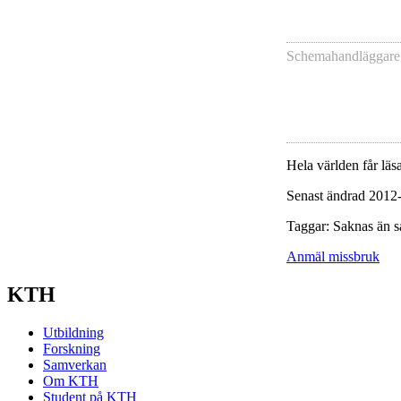
Schemahandläggare
Hela världen får läsa
Senast ändrad 2012
Taggar: Saknas än s
Anmäl missbruk
KTH
Utbildning
Forskning
Samverkan
Om KTH
Student på KTH