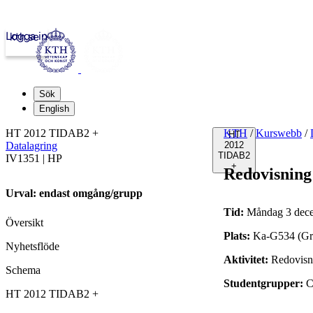
Logga in
kth.se
Sök
English
HT 2012 TIDAB2 +
KTH
/
Kurswebb
/
HT
Datalagring
2012
TIDAB2
IV1351 | HP
+
Redovisning
Urval: endast omgång/grupp
Tid:
Måndag 3 dece
Översikt
Plats:
Ka-G534 (G
Nyhetsflöde
Aktivitet:
Redovisn
Schema
Studentgrupper:
C
HT 2012 TIDAB2 +