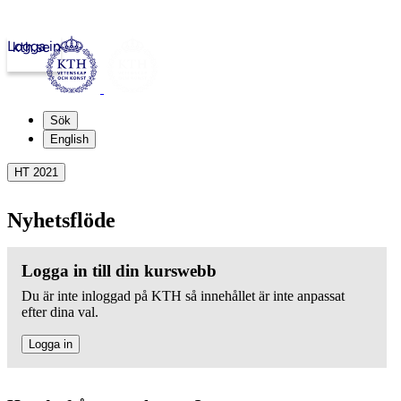
Logga in
kth.se
Sök
English
HT 2021
Nyhetsflöde
Logga in till din kurswebb
Du är inte inloggad på KTH så innehållet är inte anpassat
efter dina val.
Logga in