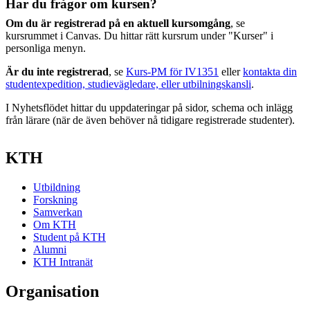
Har du frågor om kursen?
Om du är registrerad på en aktuell kursomgång
, se
kursrummet i Canvas. Du hittar rätt kursrum under "Kurser" i
personliga menyn.
Är du inte registrerad
, se
Kurs-PM för IV1351
eller
kontakta din
studentexpedition, studievägledare, eller utbilningskansli
.
I Nyhetsflödet hittar du uppdateringar på sidor, schema och inlägg
från lärare (när de även behöver nå tidigare registrerade studenter).
KTH
Utbildning
Forskning
Samverkan
Om KTH
Student på KTH
Alumni
KTH Intranät
Organisation