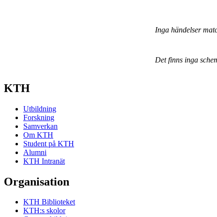
Inga händelser mat
Det finns inga sche
KTH
Utbildning
Forskning
Samverkan
Om KTH
Student på KTH
Alumni
KTH Intranät
Organisation
KTH Biblioteket
KTH:s skolor