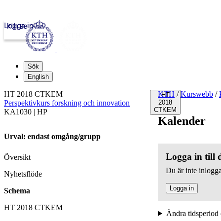
Logga in
kth.se
Sök
English
HT 2018 CTKEM
KTH
/
Kurswebb
/
HT
Perspektivkurs forskning och innovation
2018
CTKEM
KA1030 | HP
Kalender
Urval: endast omgång/grupp
Logga in till
Översikt
Du är inte inlogga
Nyhetsflöde
Logga in
Schema
HT 2018 CTKEM
Ändra tidsperiod 