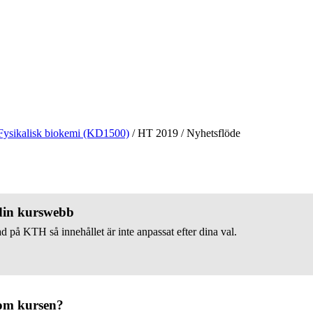
Fysikalisk biokemi (KD1500)
/
HT 2019
/
Nyhetsflöde
 din kurswebb
d på KTH så innehållet är inte anpassat efter dina val.
om kursen?