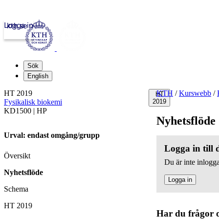
Logga in
kth.se
Sök
English
HT 2019
KTH
/
Kurswebb
/
HT
Fysikalisk biokemi
2019
KD1500 | HP
Nyhetsflöde
Urval: endast omgång/grupp
Logga in till
Översikt
Du är inte inlogga
Nyhetsflöde
Logga in
Schema
HT 2019
Har du frågor 