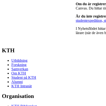
Om du är registre
Canvas. Du hittar r
Är du inte registr
studentexpedition, s
I Nyhetsflödet hitta
lärare (när de även b
KTH
Utbildning
Forskning
Samverkan
Om KTH
Student på KTH
Alumni
KTH Intranät
Organisation