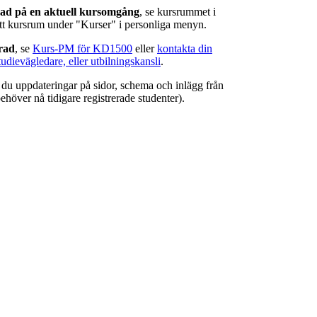
rad på en aktuell kursomgång
, se kursrummet i
ätt kursrum under "Kurser" i personliga menyn.
erad
, se
Kurs-PM för KD1500
eller
kontakta din
tudievägledare, eller utbilningskansli
.
r du uppdateringar på sidor, schema och inlägg från
ehöver nå tidigare registrerade studenter).