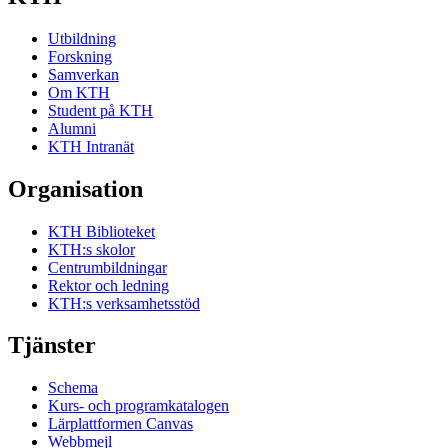
Utbildning
Forskning
Samverkan
Om KTH
Student på KTH
Alumni
KTH Intranät
Organisation
KTH Biblioteket
KTH:s skolor
Centrumbildningar
Rektor och ledning
KTH:s verksamhetsstöd
Tjänster
Schema
Kurs- och programkatalogen
Lärplattformen Canvas
Webbmejl