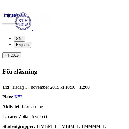
Logga in
kth.se
Sök
English
HT 2015
Föreläsning
Tid:
Tisdag 17 november 2015 kl 10:00 - 12:00
Plats:
K53
Aktivitet:
Föreläsning
Lärare:
Zoltan Szabo ()
Studentgrupper:
TIMBM_1, TMBIM_1, TMMMM_1,