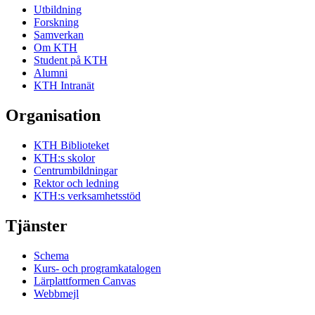
Utbildning
Forskning
Samverkan
Om KTH
Student på KTH
Alumni
KTH Intranät
Organisation
KTH Biblioteket
KTH:s skolor
Centrumbildningar
Rektor och ledning
KTH:s verksamhetsstöd
Tjänster
Schema
Kurs- och programkatalogen
Lärplattformen Canvas
Webbmejl