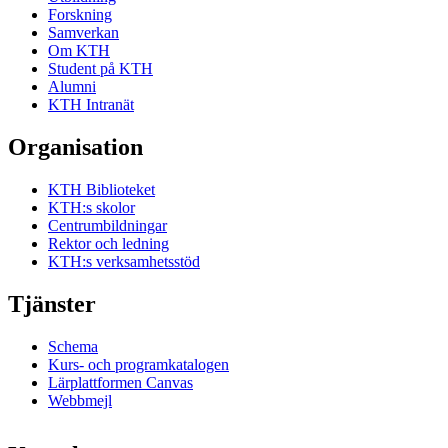
Forskning
Samverkan
Om KTH
Student på KTH
Alumni
KTH Intranät
Organisation
KTH Biblioteket
KTH:s skolor
Centrumbildningar
Rektor och ledning
KTH:s verksamhetsstöd
Tjänster
Schema
Kurs- och programkatalogen
Lärplattformen Canvas
Webbmejl