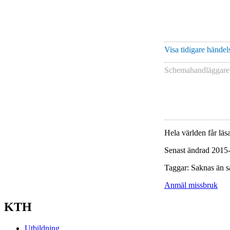
Visa tidigare händels
Schemahandläggare 
Hela världen får läsa
Senast ändrad 2015
Taggar: Saknas än s
Anmäl missbruk
KTH
Utbildning