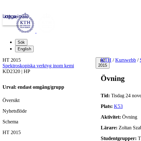
Logga in
kth.se
Sök
English
HT 2015
KTH
/
Kurswebb
/
HT
Spektroskopiska verktyg inom kemi
2015
KD2320 | HP
Övning
Urval: endast omgång/grupp
Tid:
Tisdag 24 nove
Översikt
Plats:
K53
Nyhetsflöde
Aktivitet:
Övning
Schema
Lärare:
Zoltan Sza
HT 2015
Studentgrupper:
T