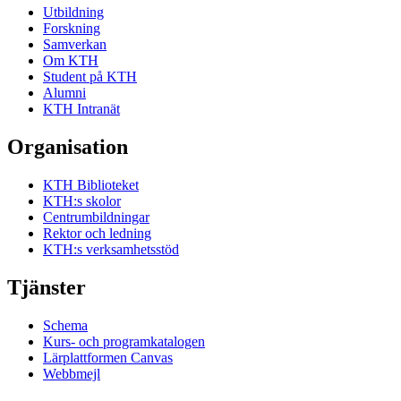
Utbildning
Forskning
Samverkan
Om KTH
Student på KTH
Alumni
KTH Intranät
Organisation
KTH Biblioteket
KTH:s skolor
Centrumbildningar
Rektor och ledning
KTH:s verksamhetsstöd
Tjänster
Schema
Kurs- och programkatalogen
Lärplattformen Canvas
Webbmejl