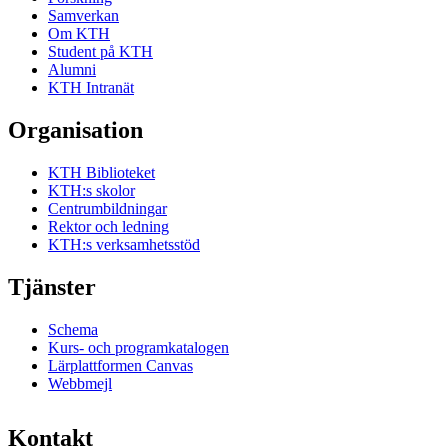
Samverkan
Om KTH
Student på KTH
Alumni
KTH Intranät
Organisation
KTH Biblioteket
KTH:s skolor
Centrumbildningar
Rektor och ledning
KTH:s verksamhetsstöd
Tjänster
Schema
Kurs- och programkatalogen
Lärplattformen Canvas
Webbmejl
Kontakt