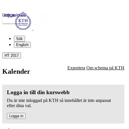
Logga in
kth.se
Sök
English
HT 2017
Exportera
Om schema på KTH
Kalender
Logga in till din kurswebb
Du är inte inloggad på KTH så innehållet är inte anpassat
efter dina val.
Logga in