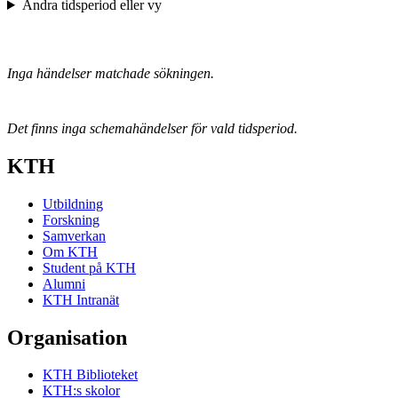
Ändra tidsperiod eller vy
Inga händelser matchade sökningen.
Det finns inga schemahändelser för vald tidsperiod.
KTH
Utbildning
Forskning
Samverkan
Om KTH
Student på KTH
Alumni
KTH Intranät
Organisation
KTH Biblioteket
KTH:s skolor