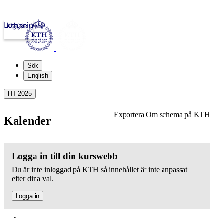
Logga in
kth.se
Sök
English
HT 2025
Exportera
Om schema på KTH
Kalender
Logga in till din kurswebb
Du är inte inloggad på KTH så innehållet är inte anpassat
efter dina val.
Logga in