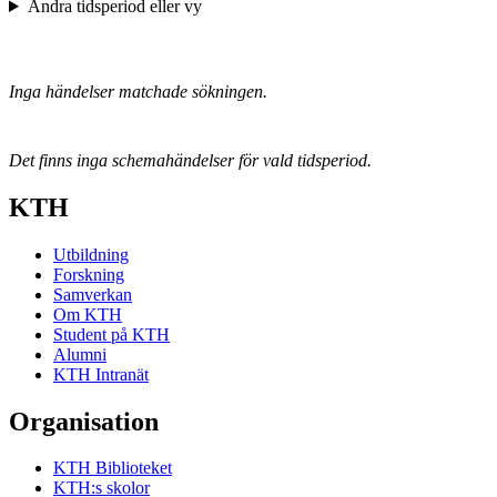
Ändra tidsperiod eller vy
Inga händelser matchade sökningen.
Det finns inga schemahändelser för vald tidsperiod.
KTH
Utbildning
Forskning
Samverkan
Om KTH
Student på KTH
Alumni
KTH Intranät
Organisation
KTH Biblioteket
KTH:s skolor