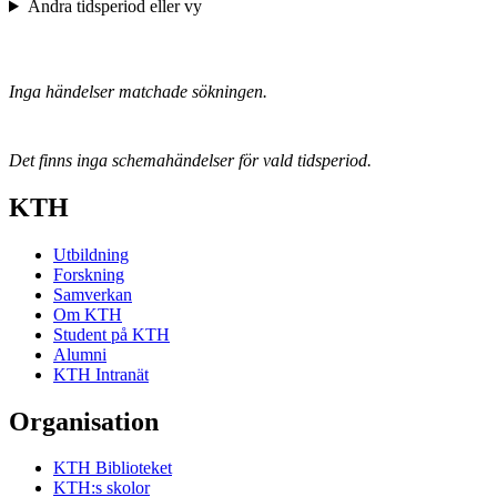
Ändra tidsperiod eller vy
Inga händelser matchade sökningen.
Det finns inga schemahändelser för vald tidsperiod.
KTH
Utbildning
Forskning
Samverkan
Om KTH
Student på KTH
Alumni
KTH Intranät
Organisation
KTH Biblioteket
KTH:s skolor