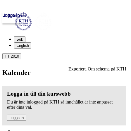
Logga in
kth.se
Sök
English
HT 2010
Exportera
Om schema på KTH
Kalender
Logga in till din kurswebb
Du är inte inloggad på KTH så innehållet är inte anpassat
efter dina val.
Logga in