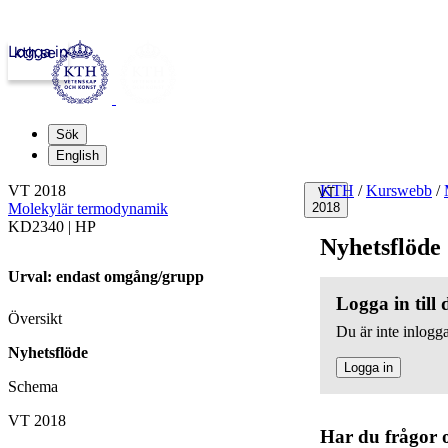
Logga in
kth.se
Sök
English
VT 2018
KTH
/
Kurswebb
/
VT
Molekylär termodynamik
2018
KD2340 | HP
Nyhetsflöde
Urval: endast omgång/grupp
Logga in till
Översikt
Du är inte inlogga
Nyhetsflöde
Logga in
Schema
VT 2018
Har du frågor 