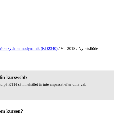
Molekylär termodynamik (KD2340)
/
VT 2018
/
Nyhetsflöde
 din kurswebb
d på KTH så innehållet är inte anpassat efter dina val.
om kursen?