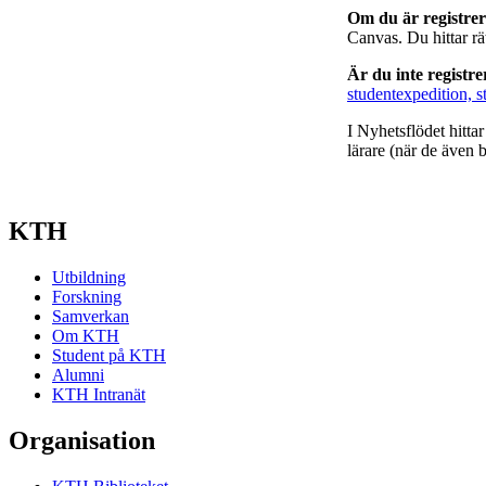
Om du är registre
Canvas. Du hittar r
Är du inte registr
studentexpedition, s
I Nyhetsflödet hitta
lärare (när de även b
KTH
Utbildning
Forskning
Samverkan
Om KTH
Student på KTH
Alumni
KTH Intranät
Organisation