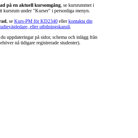
rad på en aktuell kursomgång
, se kursrummet i
ätt kursrum under "Kurser" i personliga menyn.
erad
, se
Kurs-PM för KD2340
eller
kontakta din
tudievägledare, eller utbilningskansli
.
r du uppdateringar på sidor, schema och inlägg från
ehöver nå tidigare registrerade studenter).