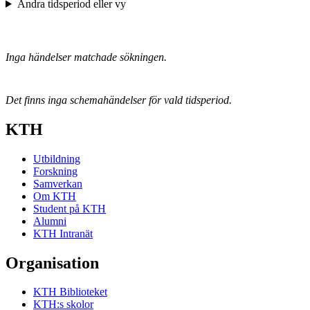
Ändra tidsperiod eller vy
Inga händelser matchade sökningen.
Det finns inga schemahändelser för vald tidsperiod.
KTH
Utbildning
Forskning
Samverkan
Om KTH
Student på KTH
Alumni
KTH Intranät
Organisation
KTH Biblioteket
KTH:s skolor