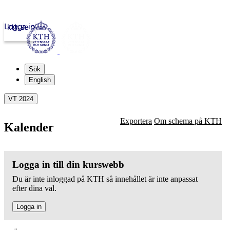
Logga in
kth.se
Sök
English
VT 2024
Exportera
Om schema på KTH
Kalender
Logga in till din kurswebb
Du är inte inloggad på KTH så innehållet är inte anpassat
efter dina val.
Logga in